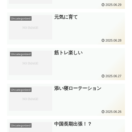
2025.06.29
元気に育て
Uncategorized
2025.06.28
筋トレ楽しい
Uncategorized
2025.06.27
添い寝ローテーション
Uncategorized
2025.06.26
中国長期出張！？
Uncategorized