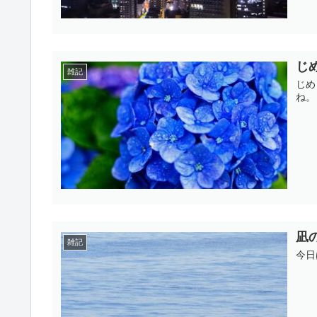
じ
雑記
じめ
ね。
凪
雑記
今日