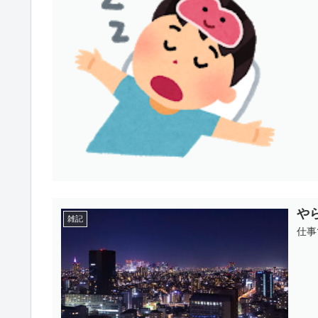
や
雑記
仕事