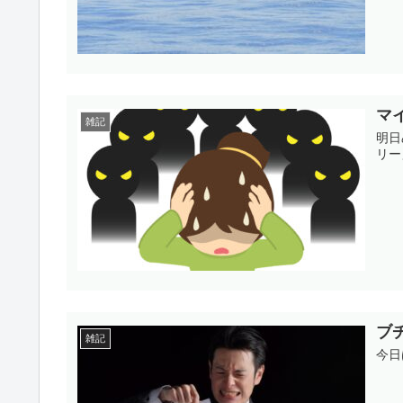
マ
雑記
明日
リー
ブ
雑記
今日