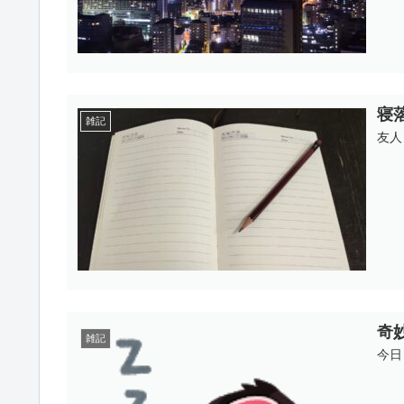
寝
雑記
友人
奇
雑記
今日