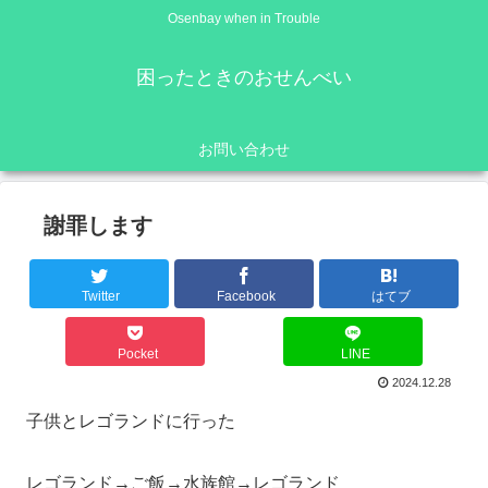
Osenbay when in Trouble
困ったときのおせんべい
お問い合わせ
謝罪します
Twitter
Facebook
はてブ
Pocket
LINE
2024.12.28
子供とレゴランドに行った
レゴランド→ご飯→水族館→レゴランド