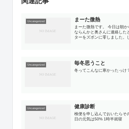
関連記事
まーた微熱
Uncategorized
まーた微熱です。 今日は朝
ならんかと奥さんに連絡した
ターをズボンに零しました。しょ
毎冬思うこと
Uncategorized
冬ってこんなに寒かったっけ
健康診断
Uncategorized
検便を申し込んでおいたらそ
日の元気は50% 1時半就寝