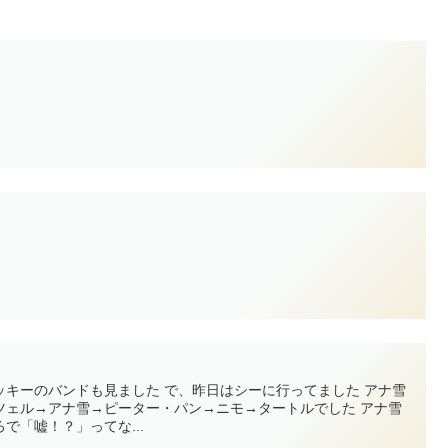
ッキーのバンドも見ました で、昨日はシーに行ってました アナ雪
ツェル→アナ雪→ピーター・パン→ニモ→タートルでした アナ雪
で「嘘！？」ってな...