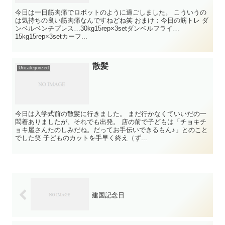
今日は一日筋肉痛でロボットのように過ごしました。 こういうの
は気持ちの良い筋肉痛なんですねどね笑 おまけ：今日の筋トレ ダ
ンベルベンチプレス…30kg15rep×3setダンベルフライ…
15kg15rep×3setカーフ...
散髪
Uncategorized
今日は入学式前の散髪に行きました。 まだ行かなくていいだの一
悶着ありましたが、それでも出発。 店の前で子どもは「チョキチ
ョキ屋さんたのしみだね。だってお手伝いできるもん♪」とのこと
でした笑 子どものカットを手早く終え（ず...
建国記念日